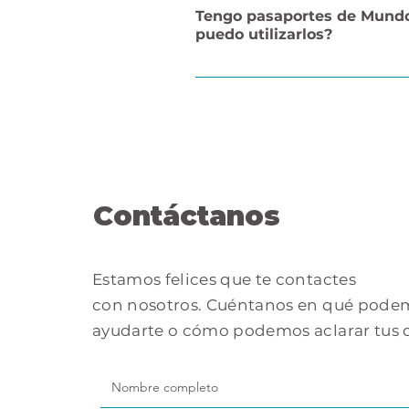
Página web: 
https://mundoavent
Tengo pasaportes de Mundo
En nuestra aplicación Mundo Aven
puedo utilizarlos?
En las taquillas del parque."
Debes acercarte a las taquillas i
que encontrarás en la página web
Contáctanos
Estamos felices que te contactes
con nosotros. Cuéntanos en qué pode
ayudarte o cómo podemos aclarar tus 