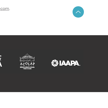
ecom
.