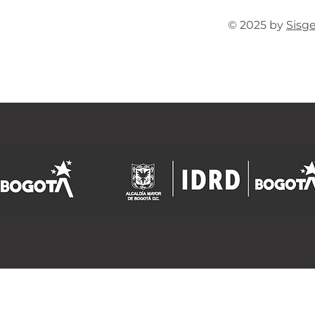
© 2025 by
Sisg