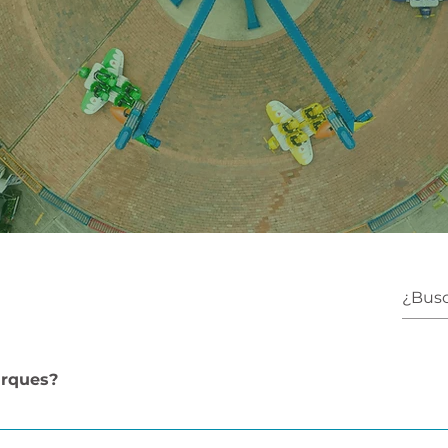
arques?
do Aventura y el restaurante temático Arazá, Corparques cuenta