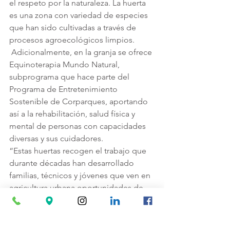
el respeto por la naturaleza. La huerta 
es una zona con variedad de especies 
que han sido cultivadas a través de 
procesos agroecológicos limpios.
 Adicionalmente, en la granja se ofrece 
Equinoterapia Mundo Natural, 
subprograma que hace parte del 
Programa de Entretenimiento 
Sostenible de Corparques, aportando 
así a la rehabilitación, salud física y 
mental de personas con capacidades 
diversas y sus cuidadores.
“Estas huertas recogen el trabajo que 
durante décadas han desarrollado 
familias, técnicos y jóvenes que ven en 
agricultura urbana oportunidades de 
autoconsumo, pero que además 
valoran y reivindican el conocimiento 
de sus ciclos y tiempos de siembra, 