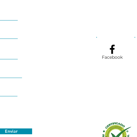
Pólizas de Seguro
Ser
Corparques
med
Cor
Facebook
Enviar