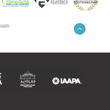
ecom
.