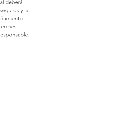
al deberá 
seguros y la 
añamiento 
tereses 
responsable.