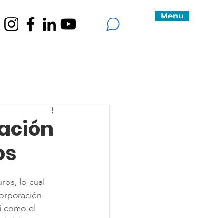
Menu
tación
os
ros, lo cual 
corporación 
í como el 