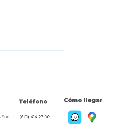
Cómo llegar
Teléfono
vocatoria de
icipación Abierta N.
4 Sur –
(601) 414 27 00
 – Contratación