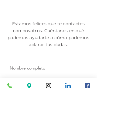
Estamos felices que te contactes
Convocatoria de
Convocatoria
con nosotros. Cuéntanos en qué
Participación Abierta
Participación
podemos ayudarte o cómo podemos
aclarar tus dudas.
N. 006. RENOVACIÓN
N. 002 – Cont
PÓLIZAS
del Servicio d
Vigilancia y
Seguridad Pr